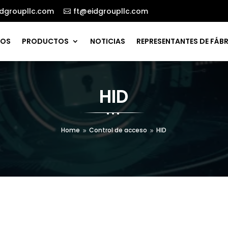
dgroupllc.com
ft@eidgroupllc.com

ROS
PRODUCTOS
NOTICIAS
REPRESENTANTES DE FÁB
HID
Home
Control de acceso
HID
9
9