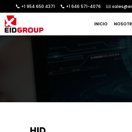
+1 954 650 4371
+1 646 571-4076
sales@ei



INICIO
NOSOT
HID