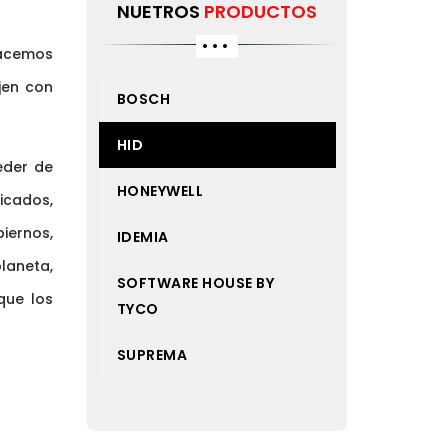
NUETROS
PRODUCTOS
Hacemos
jen con
BOSCH
HID
eder de
HONEYWELL
ficados,
iernos,
IDEMIA
laneta,
SOFTWARE HOUSE BY
que los
TYCO
SUPREMA