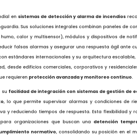
ndial en
sistemas de detección y alarma de incendios
reco
anguardia. Sus soluciones integrales combinan paneles de co
umo, calor y multisensor), módulos y dispositivos de notif
reducir falsas alarmas y asegurar una respuesta ágil ante c
con estándares internacionales y su arquitectura escalable, 
d, desde edificios comerciales, corporativos y residenciale
que requieren
protección avanzada y monitoreo continuo
.
r su
facilidad de integración con sistemas de gestión de ed
to
, lo que permite supervisar alarmas y condiciones de ri
va y reduciendo tiempos de respuesta. Esta flexibilidad y r
ca para organizaciones que buscan una
detención tempr
 cumplimiento normativo
, consolidando su posición en el 