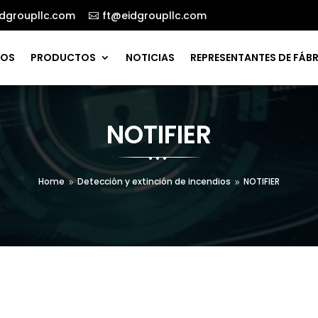
dgroupllc.com
ft@eidgroupllc.com

ROS
PRODUCTOS
NOTICIAS
REPRESENTANTES DE FÁB
NOTIFIER
Home
Detección y extinción de incendios
NOTIFIER
9
9