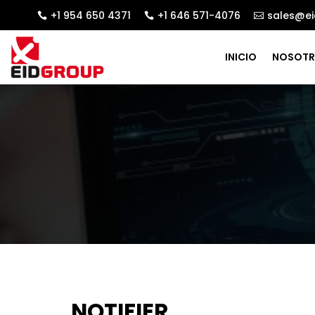
+1 954 650 4371
+1 646 571-4076
sales@ei



INICIO
NOSOT
NOTIFIER