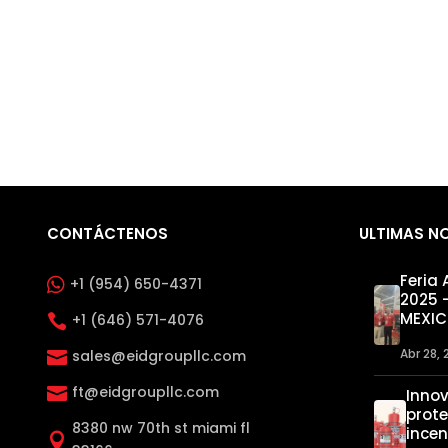
CONTÁCTENOS
ULTIMAS N
Feria

+1 (954) 650-4371
2025 
MEXI
+1 (646) 571-4076

Abr 28,
sales@eidgroupllc.com

ft@eidgroupllc.com

Inno
prote
8380 nw 70th st miami fl
ince
