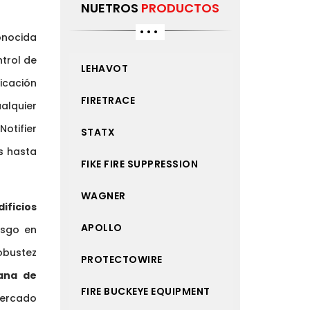
NUETROS
PRODUCTOS
nocida
ntrol de
LEHAVOT
icación
FIRETRACE
ualquier
Notifier
STATX
s hasta
FIKE FIRE SUPPRESSION
WAGNER
ificios
APOLLO
esgo en
obustez
PROTECTOWIRE
ana de
FIRE BUCKEYE EQUIPMENT
mercado