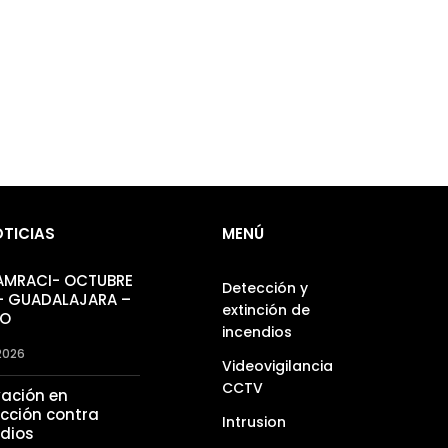
OTICIAS
MENÚ
 AMRACI- OCTUBRE
Detección y
– GUADALAJARA –
extinción de
CO
incendios
 2026
Videovigilancia
CCTV
vación en
cción contra
Intrusion
ndios