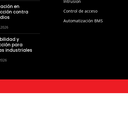
Intrusion
vación en
Control de acceso
cción contra
ndios
Automatización BMS
 2026
bilidad y
cción para
as industriales
 2026