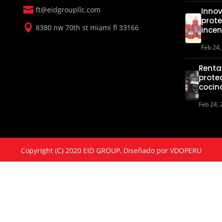

ft@eidgroupllc.com
Inno
prote

8380 nw 70th st miami fl 33166
ince
Feb 24,
Renta
prote
cocin
Feb 24,
Copyright (C) 2020 EID GROUP, Diseñado por
VDOPERU