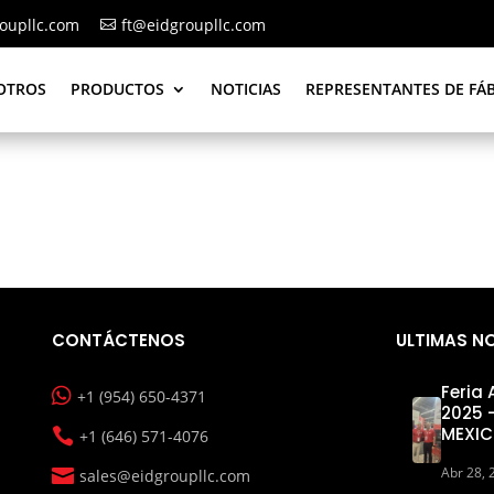
oupllc.com
ft@eidgroupllc.com

OTROS
PRODUCTOS
NOTICIAS
REPRESENTANTES DE FÁ
CONTÁCTENOS
ULTIMAS N
Feria

+1 (954) 650-4371
2025 
MEXI

+1 (646) 571-4076
Abr 28, 

sales@eidgroupllc.com