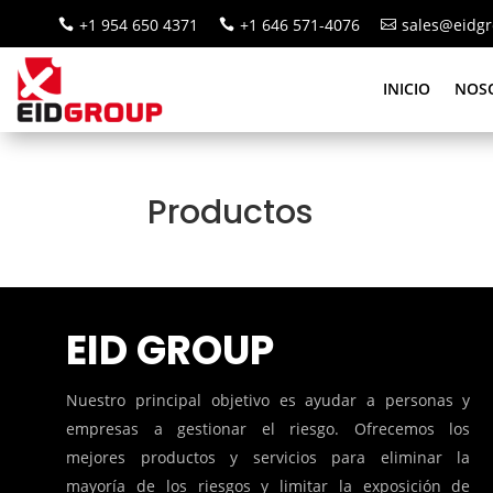
+1 954 650 4371
+1 646 571-4076
sales@eidgr



INICIO
NOS
Productos
EID GROUP
Nuestro principal objetivo es ayudar a personas y
empresas a gestionar el riesgo. Ofrecemos los
mejores productos y servicios para eliminar la
mayoría de los riesgos y limitar la exposición de