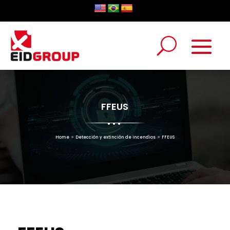
FFEUS
Home
Detección y extinción de incendios
FFEUS
9
9