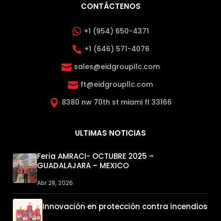
CONTÁCTENOS

+1 (954) 650-4371
+1 (646) 571-4076

sales@eidgroupllc.com

ft@eidgroupllc.com

8380 nw 70th st miami fl 33166

ULTIMAS NOTICIAS
Feria AMRACI- OCTUBRE 2025 –
GUADALAJARA – MEXICO
Abr 28, 2026
Innovación en protección contra incendios