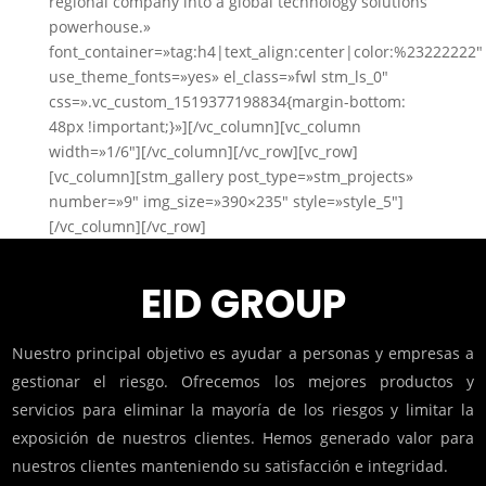
regional company into a global technology solutions
powerhouse.»
font_container=»tag:h4|text_align:center|color:%23222222″
use_theme_fonts=»yes» el_class=»fwl stm_ls_0″
css=».vc_custom_1519377198834{margin-bottom:
48px !important;}»][/vc_column][vc_column
width=»1/6″][/vc_column][/vc_row][vc_row]
[vc_column][stm_gallery post_type=»stm_projects»
number=»9″ img_size=»390×235″ style=»style_5″]
[/vc_column][/vc_row]
EID GROUP
Nuestro principal objetivo es ayudar a personas y empresas a
gestionar el riesgo. Ofrecemos los mejores productos y
servicios para eliminar la mayoría de los riesgos y limitar la
exposición de nuestros clientes. Hemos generado valor para
nuestros clientes manteniendo su satisfacción e integridad.