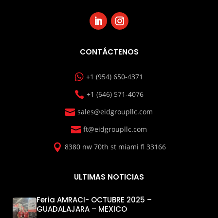
CONTÁCTENOS

+1 (954) 650-4371

+1 (646) 571-4076

sales@eidgroupllc.com

ft@eidgroupllc.com

8380 nw 70th st miami fl 33166
ULTIMAS NOTICIAS
Feria AMRACI- OCTUBRE 2025 –
GUADALAJARA – MEXICO