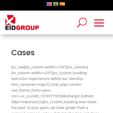
Cases
[vc_row][vc_column width=»1/6″][/vc_column]
[vc_column width=»2/3″][vc_custom_heading
text=»Our experiences define our identity»
font_container=»tag:h2|text_align:center»
use_theme_fonts=»yes»
css=».vc_custom_1519377187006{margin-bottom:
30px !important;}»][vc_custom_heading text=»Over
the past 10-plus years, we have grown from a