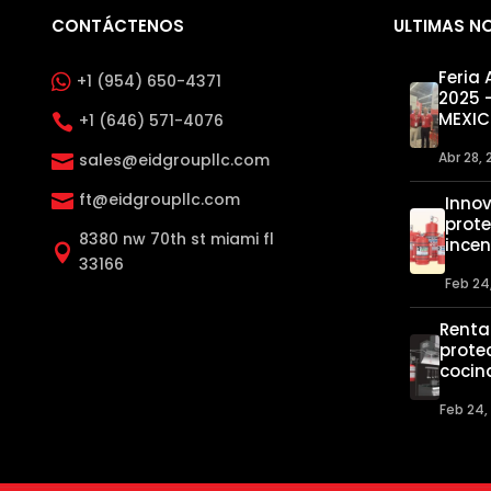
CONTÁCTENOS
ULTIMAS N
Feria

+1 (954) 650-4371
2025 
MEXI
+1 (646) 571-4076

Abr 28,
sales@eidgroupllc.com

ft@eidgroupllc.com

Inno
prote
8380 nw 70th st miami fl
ince

33166
Feb 24
Renta
prote
cocin
Feb 24,