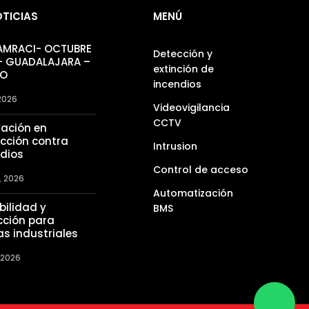
OTICIAS
MENÚ
 AMRACI- OCTUBRE
Detección y
– GUADALAJARA –
extinción de
CO
incendios
 2026
Videovigilancia
CCTV
vación en
cción contra
Intrusion
ndios
Control de acceso
, 2026
Automatización
bilidad y
BMS
cción para
as industriales
 2026