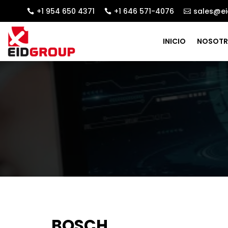
+1 954 650 4371
+1 646 571-4076
sales@ei



INICIO
NOSOT
BOSCH