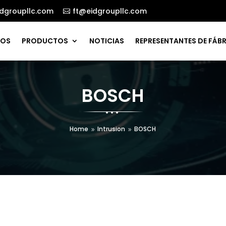
dgroupllc.com
ft@eidgroupllc.com

ROS
PRODUCTOS
NOTICIAS
REPRESENTANTES DE FÁB
BOSCH
Home
Intrusion
BOSCH
9
9